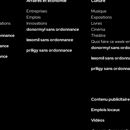
Affaires et économie
Culture
Entreprises
Musique
Emplois
Expositions
ations
Innovations
Livres
donormyl sans ordonnance
Cinéma
onnance
Théâtre
lexomil sans ordonnance
Quoi faire ce week-e
nance
donormyl sans ord
priligy sans ordonnance
ance
lexomil sans ordonn
priligy sans ordonn
Contenu publicitaire
Emplois locaux
Vidéos