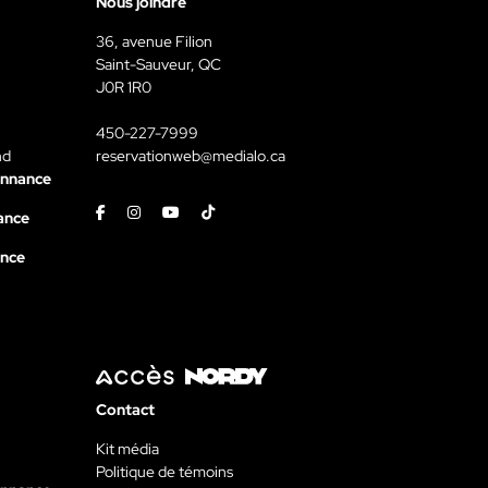
Nous joindre
36, avenue Filion
Saint-Sauveur, QC
J0R 1R0
450-227-7999
nd
reservationweb@medialo.ca
onnance
Facebook
Instagram
Youtube
Tiktok
ance
ance
Contact
Kit média
Politique de témoins