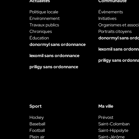
Actualités
Communauté
Politique locale
Évènements
Environnement
Initiatives
Travaux publics
Organismes et associ
Chroniques
Portraits citoyens
Éducation
donormyl sans ord
donormyl sans ordonnance
lexomil sans ordon
lexomil sans ordonnance
priligy sans ordonn
priligy sans ordonnance
Sport
Ma ville
Hockey
Prévost
Baseball
Saint-Colomban
Football
Saint-Hippolyte
Plein air
Saint-Jérôme