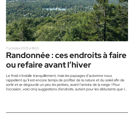
7 octobre 2025 à 11h53
Randonnée : ces endroits à faire
ou refaire avant l’hiver
Le froid s’installe tranquillement, mais les paysages d’automne nous
rappellent qu’il est encore temps de profiter de la nature et du soleil afin de
sortir et se dégourdir un peu les jambes, avant l’arrivée de la neige ! Pour
l’occasion, voici cinq suggestions d’endroits, autant pour les débutants que les
adeptes, pour vos prochaines randonnées en montagne. Il y en a pour tous
les goûts ! Le mont Kaaikop Situé à Sainte-Lucie-des-Laurentides, l’endroit
est idéal pour y…