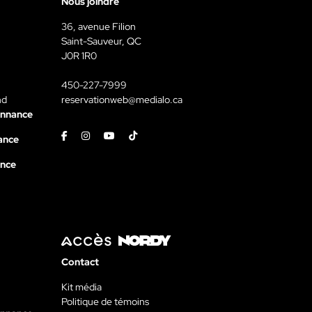
Nous joindre
36, avenue Filion
Saint-Sauveur, QC
J0R 1R0
450-227-7999
nd
reservationweb@medialo.ca
onnance
Facebook
Instagram
Youtube
Tiktok
ance
ance
Contact
Kit média
Politique de témoins