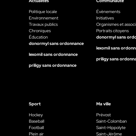
Actualités
Communauté
Politique locale
Évènements
Environnement
Initiatives
Travaux publics
Organismes et associ
Chroniques
Portraits citoyens
Éducation
donormyl sans ord
donormyl sans ordonnance
lexomil sans ordon
lexomil sans ordonnance
priligy sans ordonn
priligy sans ordonnance
Sport
Ma ville
Hockey
Prévost
Baseball
Saint-Colomban
Football
Saint-Hippolyte
Plein air
Saint-Jérôme