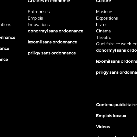
Affaires et économie
Culture
Entreprises
Musique
Emplois
Expositions
ations
Innovations
Livres
donormyl sans ordonnance
Cinéma
onnance
Théâtre
lexomil sans ordonnance
Quoi faire ce week-e
nance
donormyl sans ord
priligy sans ordonnance
ance
lexomil sans ordonn
priligy sans ordonn
Contenu publicitaire
Emplois locaux
Vidéos