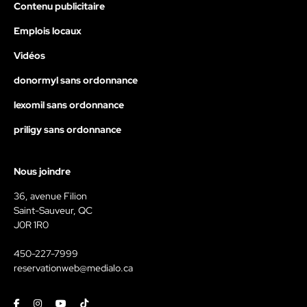
Contenu publicitaire
Emplois locaux
Vidéos
donormyl sans ordonnance
lexomil sans ordonnance
priligy sans ordonnance
Nous joindre
36, avenue Filion
Saint-Sauveur, QC
J0R 1R0
450-227-7999
reservationweb@medialo.ca
Facebook
Instagram
Youtube
Tiktok