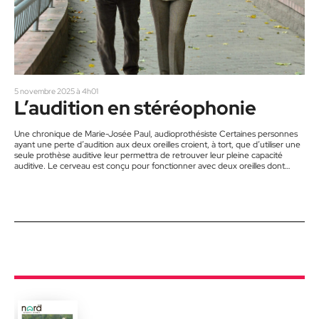
5 novembre 2025 à 4h01
L’audition en stéréophonie
Une chronique de Marie-Josée Paul, audioprothésiste Certaines personnes
ayant une perte d’audition aux deux oreilles croient, à tort, que d’utiliser une
seule prothèse auditive leur permettra de retrouver leur pleine capacité
auditive. Le cerveau est conçu pour fonctionner avec deux oreilles dont
l’audition est égale des deux côtés, et ce, afin d’être en mesure de traiter les
informations sonores de façon optimale et de profiter des avantages d’une
audition stéréophonique. Sans une audition équilibrée, notre…