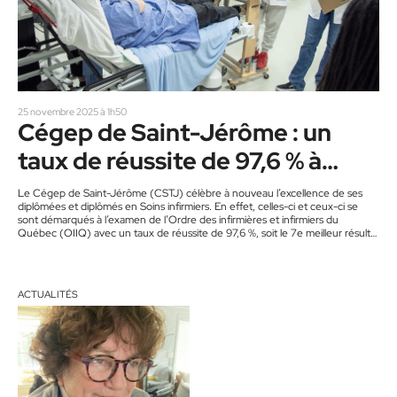
25 novembre 2025 à 1h50
Cégep de Saint-Jérôme : un
taux de réussite de 97,6 % à
l’examen de l’Ordre
Le Cégep de Saint-Jérôme (CSTJ) célèbre à nouveau l’excellence de ses
diplômées et diplômés en Soins infirmiers. En effet, celles-ci et ceux-ci se
sont démarqués à l’examen de l’Ordre des infirmières et infirmiers du
Québec (OIIQ) avec un taux de réussite de 97,6 %, soit le 7e meilleur résultat
sur 40 établissements. Cette performance est d’autant plus remarquable que
84 personnes candidates du CSTJ, soit l’une de ses plus importantes
cohortes, ont pris part à…
ACTUALITÉS