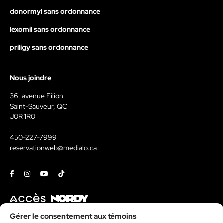
donormyl sans ordonnance
lexomil sans ordonnance
priligy sans ordonnance
Nous joindre
36, avenue Filion
Saint-Sauveur, QC
J0R 1R0
450-227-7999
reservationweb@medialo.ca
Facebook
Instagram
Youtube
Tiktok
Contact
Gérer le consentement aux témoins