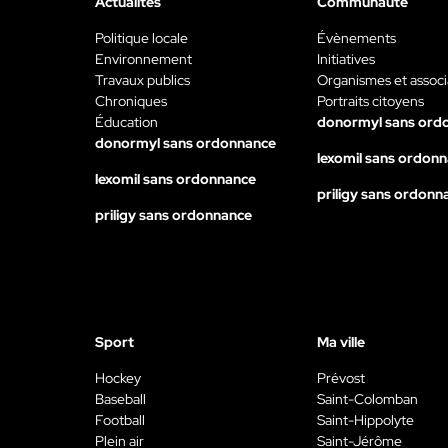
Actualités
Communauté
Politique locale
Évènements
Environnement
Initiatives
Travaux publics
Organismes et associ
Chroniques
Portraits citoyens
Éducation
donormyl sans ord
donormyl sans ordonnance
lexomil sans ordon
lexomil sans ordonnance
priligy sans ordonn
priligy sans ordonnance
Sport
Ma ville
Hockey
Prévost
Baseball
Saint-Colomban
Football
Saint-Hippolyte
Plein air
Saint-Jérôme