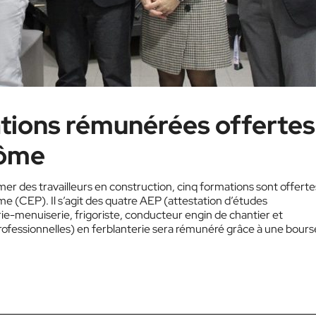
ations rémunérées offertes
rôme
r des travailleurs en construction, cinq formations sont offerte
e (CEP). Il s’agit des quatre AEP (attestation d’études
ie-menuiserie, frigoriste, conducteur engin de chantier et
 professionnelles) en ferblanterie sera rémunéré grâce à une bours
noncé son offensive en construction avec les formations accéléré