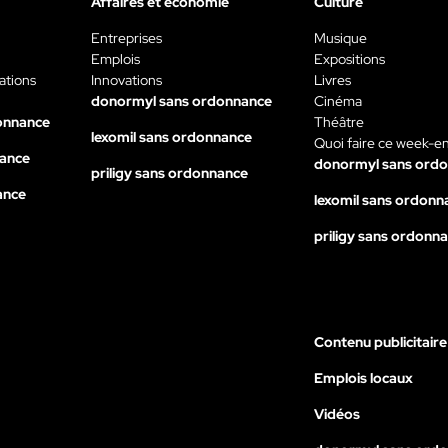
Affaires et économie
Culture
Entreprises
Musique
Emplois
Expositions
ations
Innovations
Livres
donormyl sans ordonnance
Cinéma
onnance
Théâtre
lexomil sans ordonnance
Quoi faire ce week-e
nance
donormyl sans ord
priligy sans ordonnance
ance
lexomil sans ordonn
priligy sans ordonn
Contenu publicitaire
Emplois locaux
Vidéos