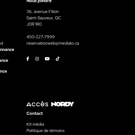
Nous joindre
36, avenue Filion
Saint-Sauveur, QC
J0R 1R0
450-227-7999
nd
reservationweb@medialo.ca
onnance
Facebook
Instagram
Youtube
Tiktok
ance
ance
Contact
Kit média
Politique de témoins