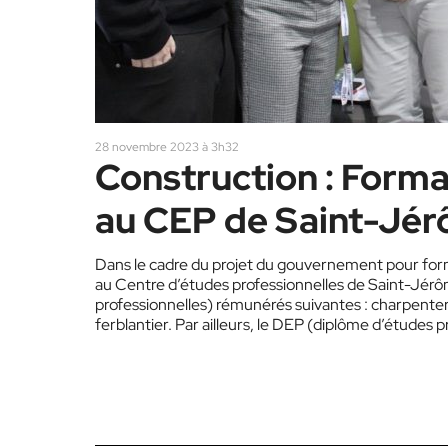
28 novembre 2023 à 3h32
Construction : Form
au CEP de Saint-Jé
Dans le cadre du projet du gouvernement pour forme
au Centre d’études professionnelles de Saint-Jérôm
professionnelles) rémunérés suivantes : charpenter
ferblantier. Par ailleurs, le DEP (diplôme d’études
de persévérance. « Quand le premier ministre a an
le…