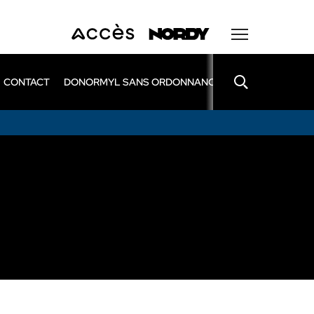
CONTACT
DONORMYL SANS ORDONNANCE
LEXOMIL SANS