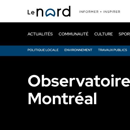
Passer
au
contenu
principal
ACTUALITÉS
COMMUNAUTÉ
CULTURE
SPOR
POLITIQUE LOCALE
ENVIRONNEMENT
TRAVAUX PUBLICS
Observatoire
Montréal