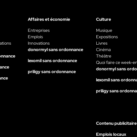
Affaires et économie
Culture
Entreprises
Musique
Emplois
Expositions
ations
Innovations
Livres
donormyl sans ordonnance
Cinéma
onnance
Théâtre
lexomil sans ordonnance
Quoi faire ce week-e
nance
donormyl sans ord
priligy sans ordonnance
ance
lexomil sans ordonn
priligy sans ordonn
Contenu publicitaire
Emplois locaux