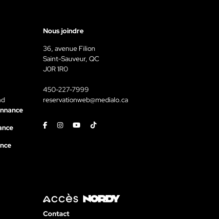
Nous joindre
36, avenue Filion
Saint-Sauveur, QC
J0R 1R0
450-227-7999
nd
reservationweb@medialo.ca
onnance
Facebook
Instagram
Youtube
Tiktok
ance
ance
Contact