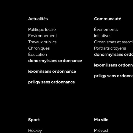
Actualités
Communauté
Politique locale
Évènements
Environnement
Initiatives
Travaux publics
Organismes et associ
Chroniques
Portraits citoyens
Éducation
donormyl sans ord
donormyl sans ordonnance
lexomil sans ordon
lexomil sans ordonnance
priligy sans ordonn
priligy sans ordonnance
Sport
Ma ville
Hockey
Prévost