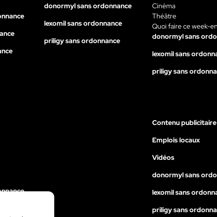
donormyl sans ordonnance
Cinéma
onnance
Théâtre
lexomil sans ordonnance
Quoi faire ce week-e
nance
donormyl sans ord
priligy sans ordonnance
ance
lexomil sans ordonn
priligy sans ordonn
Contenu publicitaire
Emplois locaux
Vidéos
donormyl sans ord
onnance
lexomil sans ordonn
nance
priligy sans ordonn