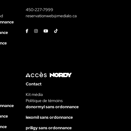
450-227-7999
nd
reservationweb@medialo.ca
onnance
Facebook
Instagram
Youtube
Tiktok
ance
ance
Contact
Kit média
Politique de témoins
onnance
donormyl sans ordonnance
ance
lexomil sans ordonnance
ance
priligy sans ordonnance