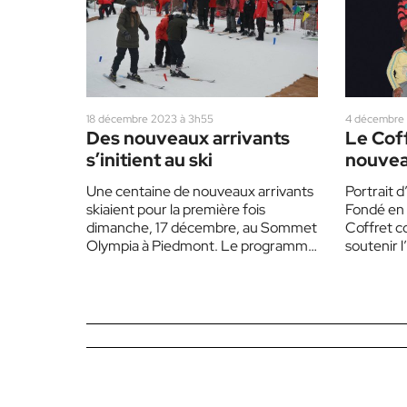
18 décembre 2023 à 3h55
4 décembre 
Des nouveaux arrivants
Le Coff
s’initient au ski
nouvea
Une centaine de nouveaux arrivants
Portrait d
skiaient pour la première fois
Fondé en 
dimanche, 17 décembre, au Sommet
Coffret c
Olympia à Piedmont. Le programme
soutenir l’
Ma Première Fois, en partenariat…
des nouv