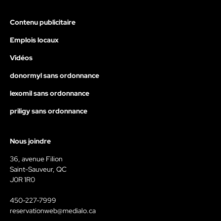
Contenu publicitaire
Emplois locaux
Vidéos
donormyl sans ordonnance
lexomil sans ordonnance
priligy sans ordonnance
Nous joindre
36, avenue Filion
Saint-Sauveur, QC
J0R 1R0
450-227-7999
reservationweb@medialo.ca