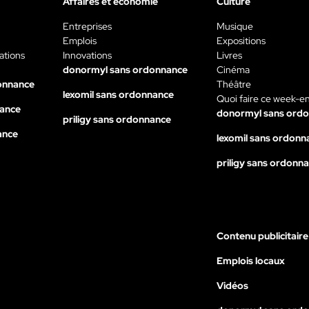
Affaires et économie
Culture
Entreprises
Musique
Emplois
Expositions
ations
Innovations
Livres
donormyl sans ordonnance
Cinéma
onnance
Théâtre
lexomil sans ordonnance
Quoi faire ce week-e
nance
donormyl sans ord
priligy sans ordonnance
ance
lexomil sans ordonn
priligy sans ordonn
Contenu publicitaire
Emplois locaux
Vidéos