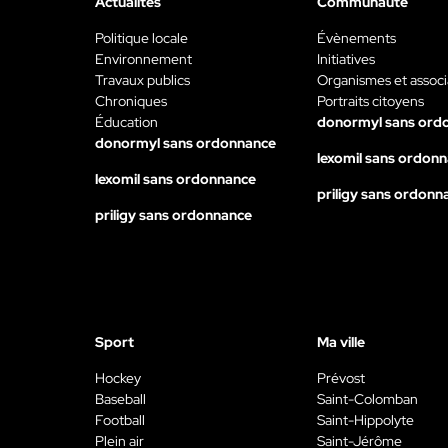
Actualités
Communauté
Politique locale
Évènements
Environnement
Initiatives
Travaux publics
Organismes et associ
Chroniques
Portraits citoyens
Éducation
donormyl sans ord
donormyl sans ordonnance
lexomil sans ordon
lexomil sans ordonnance
priligy sans ordonn
priligy sans ordonnance
Sport
Ma ville
Hockey
Prévost
Baseball
Saint-Colomban
Football
Saint-Hippolyte
Plein air
Saint-Jérôme