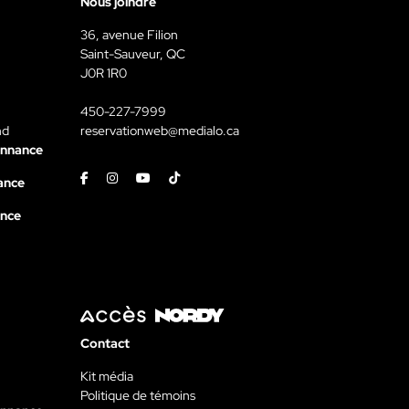
Nous joindre
36, avenue Filion
Saint-Sauveur, QC
J0R 1R0
450-227-7999
nd
reservationweb@medialo.ca
onnance
Facebook
Instagram
Youtube
Tiktok
ance
ance
Contact
Kit média
Politique de témoins