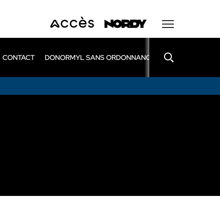
CONTACT
DONORMYL SANS ORDONNANCE
LEXOMIL SANS