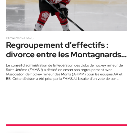
19 mai 2026 à 6h26
Regroupement d’effectifs :
divorce entre les Montagnards
et les Lions au hockey
Le conseil d’administration de la Fédération des clubs de hockey mineur de
Saint-Jérôme (FHMSJ) a décidé de cesser son regroupement avec
l’Association de hockey mineur des Monts (AHMM) pour les équipes AA et
BB. Cette décision a été prise par la FHMSJ à la suite d’un vote de son
conseil d’administration, lors de la réunion du 29 avril dernier. L’expérience
aura duré trois saisons. « C’était préférable d’attendre pour annoncer la
décision conjointement. La décision a été prise à…