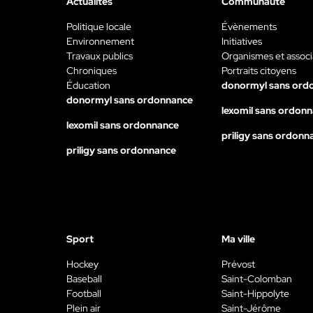
Actualités
Communauté
Politique locale
Évènements
Environnement
Initiatives
Travaux publics
Organismes et associ
Chroniques
Portraits citoyens
Éducation
donormyl sans ord
donormyl sans ordonnance
lexomil sans ordon
lexomil sans ordonnance
priligy sans ordonn
priligy sans ordonnance
Sport
Ma ville
Hockey
Prévost
Baseball
Saint-Colomban
Football
Saint-Hippolyte
Plein air
Saint-Jérôme