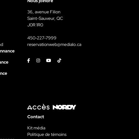
Nous joindre
36, avenue Filion
Saint-Sauveur, QC
J0R 1R0
450-227-7999
nd
reservationweb@medialo.ca
onnance
Facebook
Instagram
Youtube
Tiktok
ance
ance
Contact
Kit média
Politique de témoins