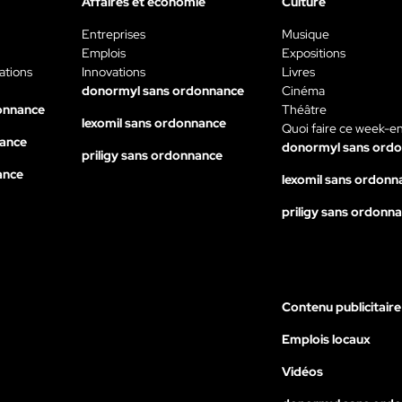
Affaires et économie
Culture
Entreprises
Musique
Emplois
Expositions
ations
Innovations
Livres
donormyl sans ordonnance
Cinéma
onnance
Théâtre
lexomil sans ordonnance
Quoi faire ce week-e
nance
donormyl sans ord
priligy sans ordonnance
ance
lexomil sans ordonn
priligy sans ordonn
Contenu publicitaire
Emplois locaux
Vidéos