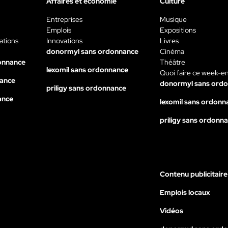
Affaires et économie
Culture
Entreprises
Musique
Emplois
Expositions
ations
Innovations
Livres
donormyl sans ordonnance
Cinéma
onnance
Théâtre
lexomil sans ordonnance
Quoi faire ce week-e
nance
donormyl sans ord
priligy sans ordonnance
ance
lexomil sans ordonn
priligy sans ordonn
Contenu publicitaire
Emplois locaux
Vidéos