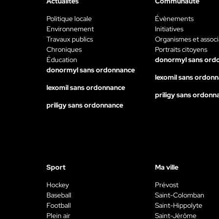
Actualités
Communauté
Politique locale
Évènements
Environnement
Initiatives
Travaux publics
Organismes et associ
Chroniques
Portraits citoyens
Éducation
donormyl sans ord
donormyl sans ordonnance
lexomil sans ordon
lexomil sans ordonnance
priligy sans ordonn
priligy sans ordonnance
Sport
Ma ville
Hockey
Prévost
Baseball
Saint-Colomban
Football
Saint-Hippolyte
Plein air
Saint-Jérôme