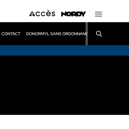
CONTACT
DONORMYL SANS ORDONNANCE
LEXOMIL SANS