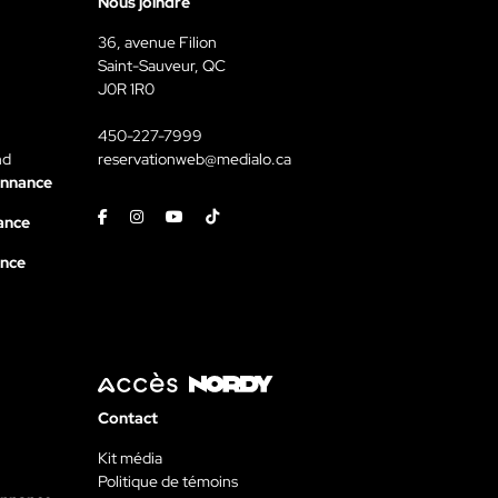
Nous joindre
36, avenue Filion
Saint-Sauveur, QC
J0R 1R0
450-227-7999
nd
reservationweb@medialo.ca
onnance
Facebook
Instagram
Youtube
Tiktok
ance
ance
Contact
Kit média
Politique de témoins