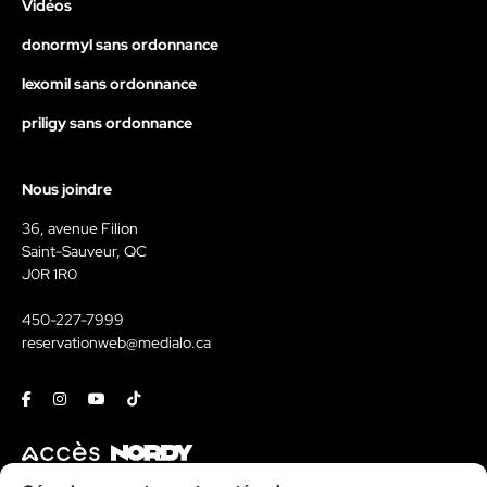
Vidéos
donormyl sans ordonnance
lexomil sans ordonnance
priligy sans ordonnance
Nous joindre
36, avenue Filion
Saint-Sauveur, QC
J0R 1R0
450-227-7999
reservationweb@medialo.ca
Facebook
Instagram
Youtube
Tiktok
Contact