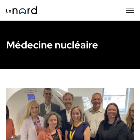
Passer
au
contenu
principal
Médecine nucléaire