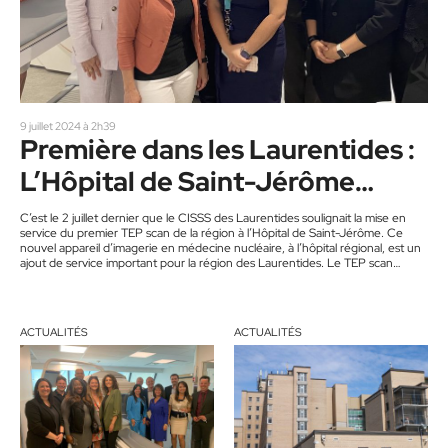
9 juillet 2024 à 2h39
Première dans les Laurentides :
L’Hôpital de Saint-Jérôme
acquiert un TEP scan
C’est le 2 juillet dernier que le CISSS des Laurentides soulignait la mise en
service du premier TEP scan de la région à l’Hôpital de Saint-Jérôme. Ce
nouvel appareil d’imagerie en médecine nucléaire, à l’hôpital régional, est un
ajout de service important pour la région des Laurentides. Le TEP scan
permet la visualisation en 3D du fonctionnement de cellules du corps. À l’aide
de cet appareil, on augmentera la capacité à détecter certains cas de…
ACTUALITÉS
ACTUALITÉS