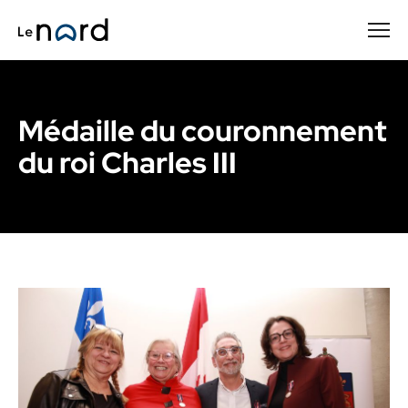
Passer
au
contenu
principal
Médaille du couronnement
du roi Charles III