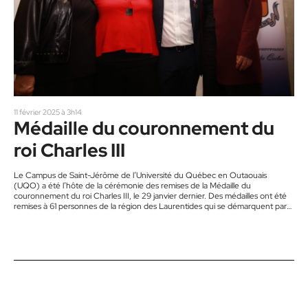
11 février 2025 à 3h14
Médaille du couronnement du
roi Charles III
Le Campus de Saint-Jérôme de l’Université du Québec en Outaouais
(UQO) a été l’hôte de la cérémonie des remises de la Médaille du
couronnement du roi Charles III, le 29 janvier dernier. Des médailles ont été
remises à 61 personnes de la région des Laurentides qui se démarquent par
leurs réalisations et leur engagement social. De plus, trois personnes qui ont
des liens étroits avec l’UQO à Saint-Jérôme ont reçu l’honneur. La Médaille
du couronnement…