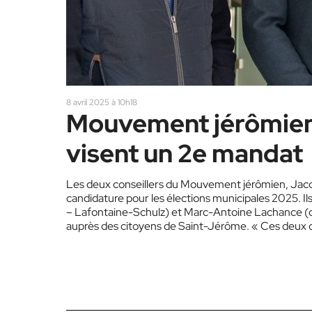
8 avril 2025 à 10h18
Mouvement jérômien 
visent un 2e mandat
Les deux conseillers du Mouvement jérômien, Jac
candidature pour les élections municipales 2025. Il
– Lafontaine-Schulz) et Marc-Antoine Lachance (di
auprès des citoyens de Saint-Jérôme. « Ces deux ci
l’image des gens qui y vivent : dynamique, accueillan