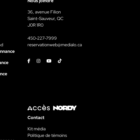
Nous joindre
36, avenue Filion
Saint-Sauveur, QC
J0R 1R0
450-227-7999
nd
reservationweb@medialo.ca
onnance
Facebook
Instagram
Youtube
Tiktok
ance
ance
Contact
Kit média
Politique de témoins