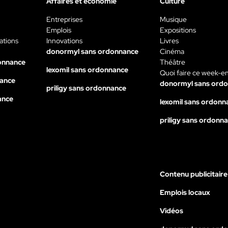
Affaires et économie
Culture
Entreprises
Musique
Emplois
Expositions
ations
Innovations
Livres
donormyl sans ordonnance
Cinéma
onnance
Théâtre
lexomil sans ordonnance
Quoi faire ce week-e
nance
donormyl sans ord
priligy sans ordonnance
ance
lexomil sans ordonn
priligy sans ordonn
Contenu publicitaire
Emplois locaux
Vidéos