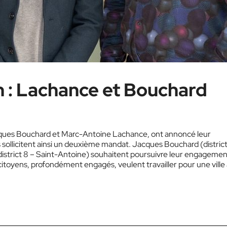
: Lachance et Bouchard
ques Bouchard et Marc-Antoine Lachance, ont annoncé leur
s sollicitent ainsi un deuxième mandat. Jacques Bouchard (district
strict 8 – Saint-Antoine) souhaitent poursuivre leur engagemen
toyens, profondément engagés, veulent travailler pour une ville 
te et fière de ses racines », a souligné…