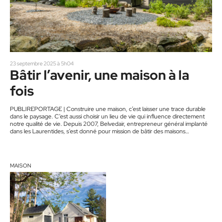
23 septembre 2025 à 5h04
Bâtir l’avenir, une maison à la
fois
PUBLIREPORTAGE | Construire une maison, c’est laisser une trace durable
dans le paysage. C’est aussi choisir un lieu de vie qui influence directement
notre qualité de vie. Depuis 2007, Belvedair, entrepreneur général implanté
dans les Laurentides, s’est donné pour mission de bâtir des maisons
écologiques et saines, pensées pour le bienêtre de leurs occupants et dans
le respect des milieux naturels qui les accueillent. Grâce à son équipe
d’architecture intégrée, l’entreprise conçoit des habitations à…
MAISON