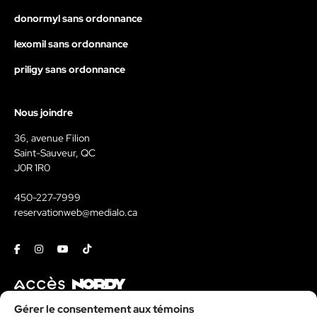
donormyl sans ordonnance
lexomil sans ordonnance
priligy sans ordonnance
Nous joindre
36, avenue Filion
Saint-Sauveur, QC
J0R 1R0
450-227-7999
reservationweb@medialo.ca
Facebook
Instagram
Youtube
Tiktok
Contact
Gérer le consentement aux témoins