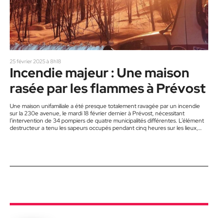
25 février 2025 à 8h18
Incendie majeur : Une maison
rasée par les flammes à Prévost
Une maison unifamiliale a été presque totalement ravagée par un incendie
sur la 230e avenue, le mardi 18 février dernier à Prévost, nécessitant
l’intervention de 34 pompiers de quatre municipalités différentes. L’élément
destructeur a tenu les sapeurs occupés pendant cinq heures sur les lieux,
dans le secteur du Lac Écho. « L’appel original a été signalé à la caserne de
Prévost à 20 h 37. La première unité sur place a constaté un embrasement
généralisé du…