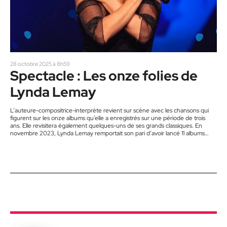
28 octobre 2025 à 8h59
Spectacle : Les onze folies de
Lynda Lemay
L’auteure-compositrice-interprète revient sur scène avec les chansons qui
figurent sur les onze albums qu’elle a enregistrés sur une période de trois
ans. Elle revisitera également quelques-uns de ses grands classiques. En
novembre 2023, Lynda Lemay remportait son pari d’avoir lancé 11 albums
comprenant 11 chansons en 1111 jours. Elle viendra présenter quelques-unes
des chansons figurant sur ces albums sur la scène du Théâtre Gilles-
Vigneault, le 1er novembre. Dans ce nouveau spectacle intitulé La Onzième
Folie,…