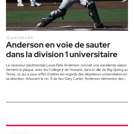
22 avril 2025 à 11h11
Anderson en voie de sauter
dans la division 1 universitaire
Le receveur piedmontais Louis-Félix Anderson connait une excellente saison
derrière la plaque, avec les College jr de Howard, dans la ville de Big Spring au
Texas, ce qui a pour effet d’attirer les regards des dépisteurs universitaires en
sa direction. Arborant le no. 8 de feu Gary Carter, Anderson démontre des
chiffres intéressants à l’attaque, avec une moyenne au bâton de ,316 , avec 4
circuits et 22 points produits, en 36 parties jouées. Il…