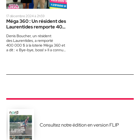
17 décembre 2024 à 2h59
Méga 360 : Un résident des
Laurentides remporte 400
000 $
Denis Boucher, un résident
des Laurentides, a remporté
400 000 $ à la loterie Méga 360 et
a dit : « Bye-bye, boss! » Il a connu
l’excitation de faire tourner la vraie
roue à Loto-Québec…
Consultez notre édition en version FLIP