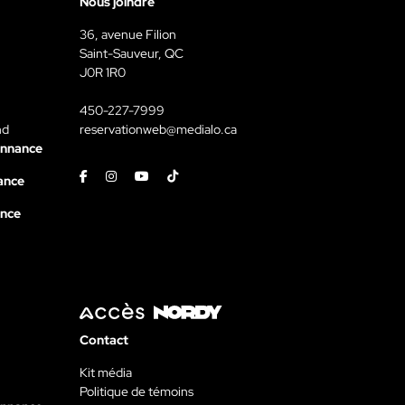
Nous joindre
36, avenue Filion
Saint-Sauveur, QC
J0R 1R0
450-227-7999
nd
reservationweb@medialo.ca
onnance
Facebook
Instagram
Youtube
Tiktok
ance
ance
Contact
Kit média
Politique de témoins