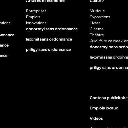
Affaires et économie
Culture
Entreprises
Musique
Emplois
Expositions
ations
Innovations
Livres
donormyl sans ordonnance
Cinéma
onnance
Théâtre
lexomil sans ordonnance
Quoi faire ce week-e
nance
donormyl sans ord
priligy sans ordonnance
ance
lexomil sans ordonn
priligy sans ordonn
Contenu publicitaire
Emplois locaux
Vidéos