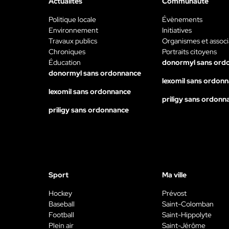
Actualités
Communauté
Politique locale
Évènements
Environnement
Initiatives
Travaux publics
Organismes et associ
Chroniques
Portraits citoyens
Éducation
donormyl sans ord
donormyl sans ordonnance
lexomil sans ordon
lexomil sans ordonnance
priligy sans ordonn
priligy sans ordonnance
Sport
Ma ville
Hockey
Prévost
Baseball
Saint-Colomban
Football
Saint-Hippolyte
Plein air
Saint-Jérôme