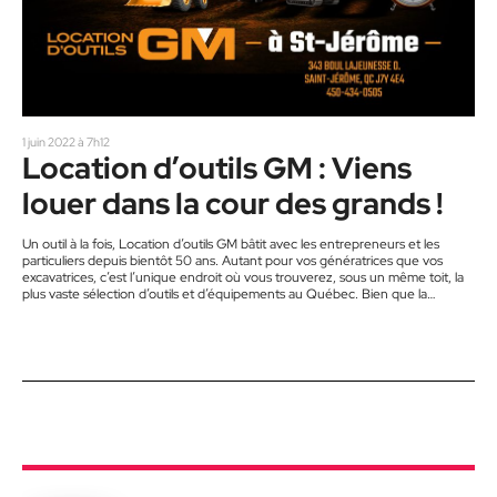
1 juin 2022 à 7h12
Location d’outils GM : Viens
louer dans la cour des grands !
Un outil à la fois, Location d’outils GM bâtit avec les entrepreneurs et les
particuliers depuis bientôt 50 ans. Autant pour vos génératrices que vos
excavatrices, c’est l’unique endroit où vous trouverez, sous un même toit, la
plus vaste sélection d’outils et d’équipements au Québec. Bien que la
location soit leur affaire de tous les jours, ils font bien plus que cela. Leurs
experts vous accompagneront afin que vous puissiez faire les choix les plus…