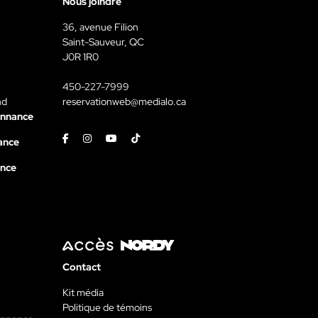
Nous joindre
36, avenue Filion
Saint-Sauveur, QC
J0R 1R0
450-227-7999
nd
reservationweb@medialo.ca
onnance
Facebook
Instagram
Youtube
Tiktok
ance
ance
Contact
Kit média
Politique de témoins