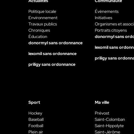
Actualités
Communauté
Politique locale
Évènements
Environnement
Initiatives
Travaux publics
Organismes et associ
Chroniques
Portraits citoyens
Éducation
donormyl sans ord
donormyl sans ordonnance
lexomil sans ordon
lexomil sans ordonnance
priligy sans ordonn
priligy sans ordonnance
Sport
Ma ville
Hockey
Prévost
Baseball
Saint-Colomban
Football
Saint-Hippolyte
Plein air
Saint-Jérôme