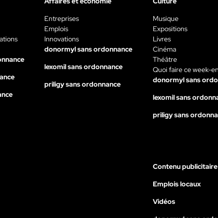
Affaires et économie
Culture
Entreprises
Musique
Emplois
Expositions
ations
Innovations
Livres
donormyl sans ordonnance
Cinéma
onnance
Théâtre
lexomil sans ordonnance
Quoi faire ce week-e
nance
donormyl sans ord
priligy sans ordonnance
ance
lexomil sans ordonn
priligy sans ordonn
Contenu publicitaire
Emplois locaux
Vidéos