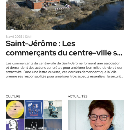
8 avril 2025 à 10h14
Saint-Jérôme : Les
commerçants du centre-ville se
regroupent
Les commerçants du centre-ville de Saint-Jérôme forment une association
et demandent des actions concrètes pour améliorer leur milieu de vie et leur
attractivité. Dans une lettre ouverte, ces derniers demandent que la Ville
prenne ses responsabilités pour améliorer trois aspects essentiels : la sécurité,
l’accessibilité et l’offre culturelle. « La Ville affirme nous écouter, mais les
actions ne suivent pas, peut-on y lire. Les discussions s’enchaînent, tout
comme les promesses, mais les problèmes demeurent. Il est…
CULTURE
ACTUALITÉS