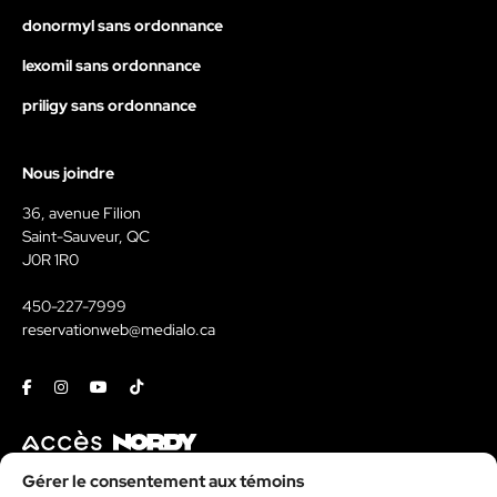
donormyl sans ordonnance
lexomil sans ordonnance
priligy sans ordonnance
Nous joindre
36, avenue Filion
Saint-Sauveur, QC
J0R 1R0
450-227-7999
reservationweb@medialo.ca
Facebook
Instagram
Youtube
Tiktok
Contact
Gérer le consentement aux témoins