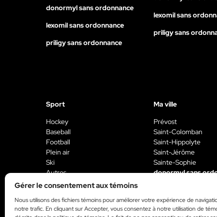
donormyl sans ordonnance
lexomil sans ordon
lexomil sans ordonnance
priligy sans ordonn
priligy sans ordonnance
Sport
Ma ville
Hockey
Prévost
Baseball
Saint-Colomban
Football
Saint-Hippolyte
Plein air
Saint-Jérôme
Ski
Sainte-Sophie
Autres
donormyl sans ord
donormyl sans ordonnance
Gérer le consentement aux témoins
lexomil sans ordon
lexomil sans ordonnance
Nous utilisons des fichiers témoins pour améliorer votre expérience de navigati
priligy sans ordonn
notre trafic. En cliquant sur Accepter, vous consentez à notre utilisation de tém