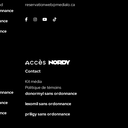
nd
reservationweb@medialo.ca
onnance
Facebook
Instagram
Youtube
Tiktok
ance
ance
Contact
Kit média
Politique de témoins
onnance
donormyl sans ordonnance
ance
lexomil sans ordonnance
ance
priligy sans ordonnance