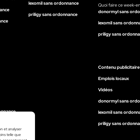
lexomil sans ordonnance
Quoi faire ce week-e
nance
donormyl sans ord
priligy sans ordonnance
ance
lexomil sans ordonn
priligy sans ordonn
Contenu publicitaire
Emplois locaux
Vidéos
donormyl sans ord
onnance
lexomil sans ordonn
nance
priligy sans ordonn
on et analyser
ance
oins telle que