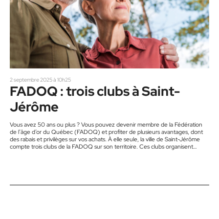
2 septembre 2025 à 10h25
FADOQ : trois clubs à Saint-
Jérôme
Vous avez 50 ans ou plus ? Vous pouvez devenir membre de la Fédération
de l’âge d’or du Québec (FADOQ) et profiter de plusieurs avantages, dont
des rabais et privilèges sur vos achats. À elle seule, la ville de Saint-Jérôme
compte trois clubs de la FADOQ sur son territoire. Ces clubs organisent
différentes activités pour leurs membres : sorties, voyages, danse en ligne,
bingo, soirées de jeux de société, etc. (À vérifier selon le club.) Les…