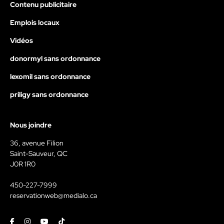
Contenu publicitaire
Emplois locaux
Vidéos
donormyl sans ordonnance
lexomil sans ordonnance
priligy sans ordonnance
Nous joindre
36, avenue Filion
Saint-Sauveur, QC
J0R 1R0
450-227-7999
reservationweb@medialo.ca
Facebook
Instagram
Youtube
Tiktok