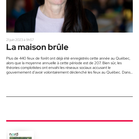
21 juin 2023 à 9h57
La maison brûle
Plus de 440 feux de forêt ont déjà été enregistrés cette année au Québec,
alors que la moyenne annuelle à cette période est de 207. Bien sûr, les
théories complotistes ont envahi les réseaux sociaux accusant le
gouvernement d’avoir volontairement déclenché les feux au Québec. Dans
les faits, la seule responsabilité qu’on peut reprocher au gouvernement,
quand on lit tous ces complotistes, c’est de ne pas investir assez en
éducation ! Quant aux feux, ils ont…