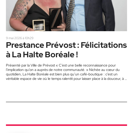
9 mai 2026 à 10h29
Prestance Prévost : Félicitations
à La Halte Boréale !
Présenté par la Ville de Prévost « C’est une belle reconnaissance pour
l’implication qu’on a auprès de notre communauté. » Nichée au cœur du
quotidien, La Halte Boréale est bien plus qu’un café-boutique : c’est un
véritable espace de vie où le temps ralentit pour laisser place à la douceur, à la
créativité et aux rencontres humaines. Née d’un désir profond de créer un
lieu rassembleur, accessible et chaleureux, La Halte Boréale met en valeur le
savoir-faire…