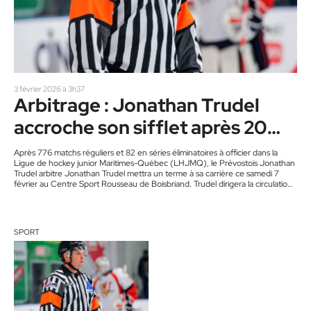
3 février 2026 à 3h37
Arbitrage : Jonathan Trudel
accroche son sifflet après 20
saisons
Après 776 matchs réguliers et 82 en séries éliminatoires à officier dans la
Ligue de hockey junior Maritimes-Québec (LHJMQ), le Prévostois Jonathan
Trudel arbitre Jonathan Trudel mettra un terme à sa carrière ce samedi 7
février au Centre Sport Rousseau de Boisbriand. Trudel dirigera la circulation
une dernière fois dès 16h, lors de la visite des Foreurs de Val-d’Or. «Lors d’un
dernier match en carrière , le protocole veut que l’on puisse choisir ses
partenaires…
SPORT