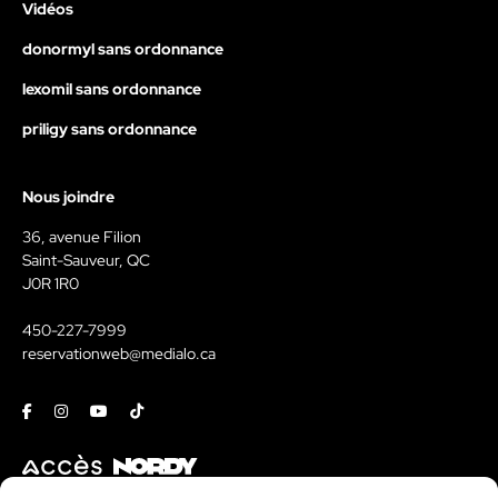
Vidéos
donormyl sans ordonnance
lexomil sans ordonnance
priligy sans ordonnance
Nous joindre
36, avenue Filion
Saint-Sauveur, QC
J0R 1R0
450-227-7999
reservationweb@medialo.ca
Facebook
Instagram
Youtube
Tiktok