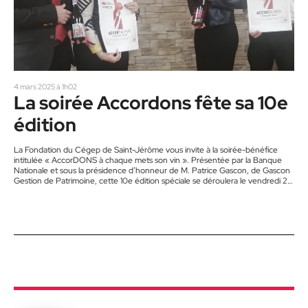
4 mars 2025 à 1h02
La soirée Accordons fête sa 10e
édition
La Fondation du Cégep de Saint-Jérôme vous invite à la soirée-bénéfice
intitulée « AccorDONS à chaque mets son vin ». Présentée par la Banque
Nationale et sous la présidence d’honneur de M. Patrice Gascon, de Gascon
Gestion de Patrimoine, cette 10e édition spéciale se déroulera le vendredi 2
mai prochain à l’agora du Cégep de Saint-Jérôme, à partir de 17 h 30. Pour
plus d’informations, veuillez contacter le 450-436-1580, poste 5832. Les
billets sont disponibles au bureau…