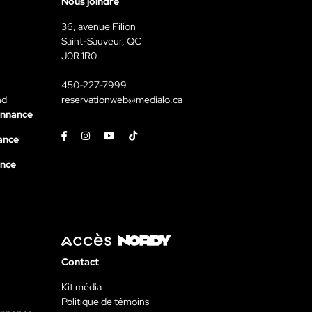
Nous joindre
36, avenue Filion
Saint-Sauveur, QC
J0R 1R0
450-227-7999
nd
reservationweb@medialo.ca
onnance
Facebook
Instagram
Youtube
Tiktok
ance
ance
Contact
Kit média
Politique de témoins