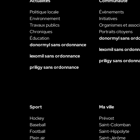
Actualités
Communauté
Politique locale
Évènements
Environnement
Initiatives
Travaux publics
Organismes et associ
Chroniques
Portraits citoyens
Éducation
donormyl sans ord
donormyl sans ordonnance
lexomil sans ordon
lexomil sans ordonnance
priligy sans ordonn
priligy sans ordonnance
Sport
Ma ville
Hockey
Prévost
Baseball
Saint-Colomban
Football
Saint-Hippolyte
Plein air
Saint-Jérôme