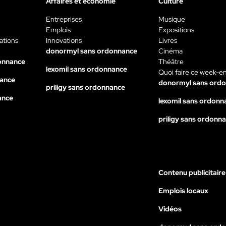
Affaires et économie
Culture
Entreprises
Musique
Emplois
Expositions
ations
Innovations
Livres
donormyl sans ordonnance
Cinéma
onnance
Théâtre
lexomil sans ordonnance
Quoi faire ce week-e
nance
donormyl sans ord
priligy sans ordonnance
ance
lexomil sans ordonn
priligy sans ordonn
Contenu publicitaire
Emplois locaux
Vidéos