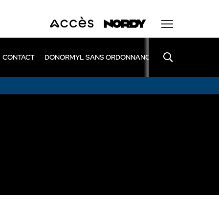
CONTACT
DONORMYL SANS ORDONNANCE
LEXOMIL SANS