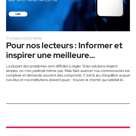
17 octobre 2023 à 10h46
Pour nos lecteurs : Informer et
inspirer une meilleure
communauté
La plupart des problèmes sont difficiles à régler. Si les solutions étaient
simples, on n’en parlerait même pas. Mais faire avancer nos communautés est
complexe et demande souvent des compromis. C’est le jeu d’équilibre auquel
nos élus et nos institutions doivent jouer : trouver le chemin qui satisfait le
plus (ou qui dérange le moins) de nos concitoyens. Notre mission première,
au Journal, est donc de vous informer. Qu’est-ce que vous devez savoir
maintenant, sur…