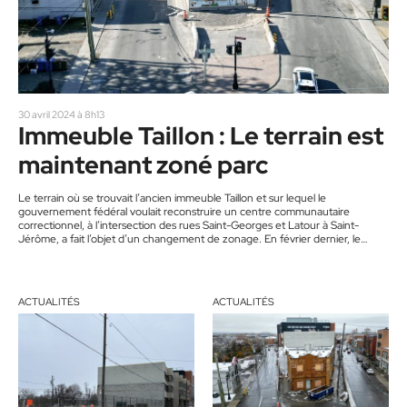
30 avril 2024 à 8h13
Immeuble Taillon : Le terrain est
maintenant zoné parc
Le terrain où se trouvait l’ancien immeuble Taillon et sur lequel le
gouvernement fédéral voulait reconstruire un centre communautaire
correctionnel, à l’intersection des rues Saint-Georges et Latour à Saint-
Jérôme, a fait l’objet d’un changement de zonage. En février dernier, le
maire affirmait que la Ville allait entreprendre tous les moyens légaux pour
empêcher la reconstruction à cet endroit. Ainsi le conseil de ville de Saint-
Jérôme a pris les grands moyens et a adopté à l’unanimité…
ACTUALITÉS
ACTUALITÉS