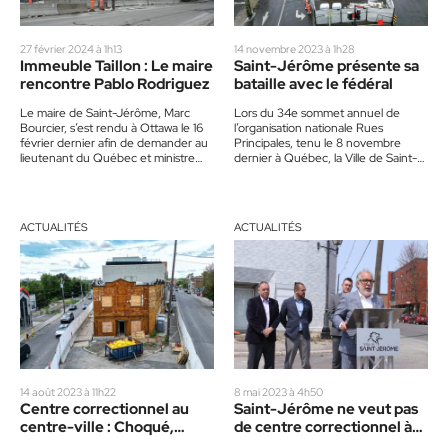
27 février 2024 à 1h13
14 novembre 2023 à 1h28
Immeuble Taillon : Le maire
Saint-Jérôme présente sa
rencontre Pablo Rodriguez
bataille avec le fédéral
Le maire de Saint-Jérôme, Marc
Lors du 34e sommet annuel de
Bourcier, s’est rendu à Ottawa le 16
l’organisation nationale Rues
février dernier afin de demander au
Principales, tenu le 8 novembre
lieutenant du Québec et ministre
dernier à Québec, la Ville de Saint-
des Transports,…
Jérôme a été invitée à…
ACTUALITÉS
ACTUALITÉS
14 août 2023 à 11h22
8 mai 2023 à 4h50
Centre correctionnel au
Saint-Jérôme ne veut pas
centre-ville : Choqué,
de centre correctionnel à
Bourcier demande à
son entrée