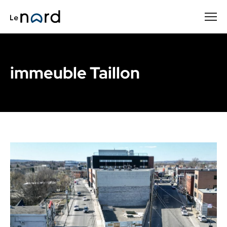
Passer
au
contenu
principal
immeuble Taillon