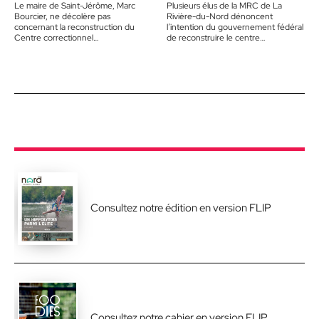
Le maire de Saint-Jérôme, Marc
Plusieurs élus de la MRC de La
Trudeau d’intervenir
Bourcier, ne décolère pas
Rivière-du-Nord dénoncent
concernant la reconstruction du
l’intention du gouvernement fédéral
Centre correctionnel
de reconstruire le centre
communautaire (CCC) Laferrière à
correctionnel communautaire
l’entrée du centre-ville de Saint-
Laferrière « sans mesurer
Jérôme. Il…
l’acceptabilité sociale du…
Consultez notre édition en version FLIP
Consultez notre cahier en version FLIP