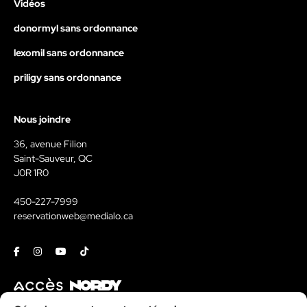
Vidéos
donormyl sans ordonnance
lexomil sans ordonnance
priligy sans ordonnance
Nous joindre
36, avenue Filion
Saint-Sauveur, QC
J0R 1R0
450-227-7999
reservationweb@medialo.ca
Facebook
Instagram
Youtube
Tiktok
Contact