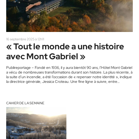
16 septembre 2025 à 12h11
« Tout le monde a une histoire
avec Mont Gabriel »
Publireportage – Fondé en 1936, il y aura bientôt 90 ans, l’Hôtel Mont Gabriel
a vécu de nombreuses transformations durant son histoire. La plus récente, à
la suite d’un incendie, a été l’occasion de « repenser notre identité », indique
la directrice générale, Jessica Croteau. Une fine ligne à suivre, entre
conservation et modernisation. « On voulait s’assurer qu’on ne se dénaturait
pas, qu’on conservait la fibre nostalgique. Tout le monde a une histoire avec
Mont Gabriel. » Un…
CAHIER DE LA SEMAINE