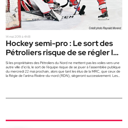
14 mai 2019 à 4h18
Hockey semi-pro : Le sort des
Pétroliers risque de se régler le
22 mai
Si les propriétaires des Pétroliers du Nord ne mettent pas les voiles vers une
autre ville d’ici là, le sort de l’équipe risque de se jouer à l’assemblée publique
du mercredi 22 mai prochain, alors que tant les élus de la MRC, que ceux de
la Régie de l’aréna Rivière-du-nord (RDN), siègeront successivement. Les
édiles se pencheront sur plusieurs dossiers, dont celui des Pétroliers. «Je n’ai
pas l’habitude de hausser le ton, mais je fais…