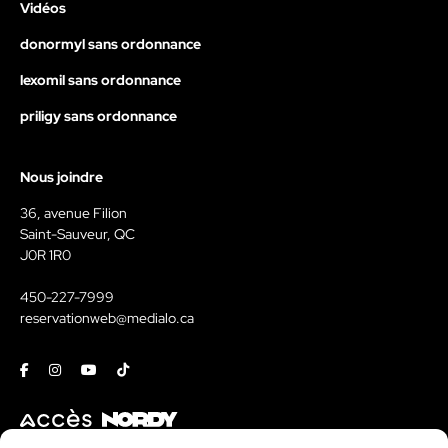
Vidéos
donormyl sans ordonnance
lexomil sans ordonnance
priligy sans ordonnance
Nous joindre
36, avenue Filion
Saint-Sauveur, QC
J0R 1R0
450-227-7999
reservationweb@medialo.ca
Facebook
Instagram
Youtube
Tiktok