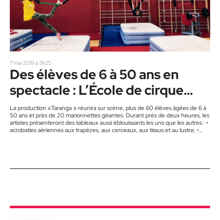
7 mai 2019 à 3h25
Des élèves de 6 à 50 ans en
spectacle : L’École de cirque
Garuda à l’Académie Lafontaine
La production «Taranga » réunira sur scène, plus de 60 élèves âgées de 6 à
50 ans et près de 20 marionnettes géantes. Durant près de deux heures, les
artistes présenteront des tableaux aussi éblouissants les uns que les autres : •
acrobaties aériennes aux trapèzes, aux cerceaux, aux tissus et au lustre; •
équilibristes au fil de fer, aux rolas bola, aux cylindres, aux échasses et aux
monocycles ; • acrogym. Deux représentations seront présentées…