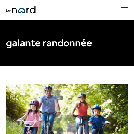
Passer
au
contenu
principal
galante randonnée