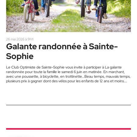
26 mai 2026 à 9h11
Galante randonnée à Sainte-
Sophie
Le Club Optimiste de Sainte-Sophie vous invite à participer à La galante
randonnée pour toute la famille le samedi 6 juin en matinée. En marchant,
avec une poussette, à bicyclette, en trottinette…Beau temps, mauvais temps,
plusieurs prix à gagner dont des vélos pour les enfants de 12 ans et moins.
Inscription sur place. Des hot-dogs seront vendus sur place comme levée de
fonds. Départ Pavillon Lionel-Renaud au 2181, rue de l’Hôtel de ville à 10…