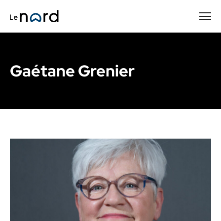
Passer
au
contenu
principal
Gaétane Grenier