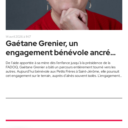
14 avril 2026 à 1h17
Gaétane Grenier, un
engagement bénévole ancré
dans le cœur
De l’aide apportée à sa mère dès l’enfance jusqu’à la présidence de la
FADOQ, Gaétane Grenier a bâti un parcours entièrement tourné vers les
autres. Aujourd’hui bénévole aux Petits Frères à Saint-Jérôme, elle poursuit
cet engagement sur le terrain, auprès d’aînés souvent isolés. L’engagement
de Gaétane Grenier auprès des aînés ne doit rien au hasard. Dès l’enfance,
elle développe un sens des responsabilités hors du commun en prenant soin
de sa mère, atteinte d’asthme sévère.…