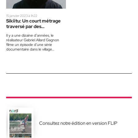
15 janvier 2023 à 1h22
Sikiitu: Un court métrage
traversé par des
questionnements
Il y a une dizaine d’années, le
identitaires
réalisateur Gabriel Allard Gagnon
filme un épisode d’une série
documentaire dans le village
d’Ivujivik, au Nunavik. Cette
expérience,…
Consultez notre édition en version FLIP