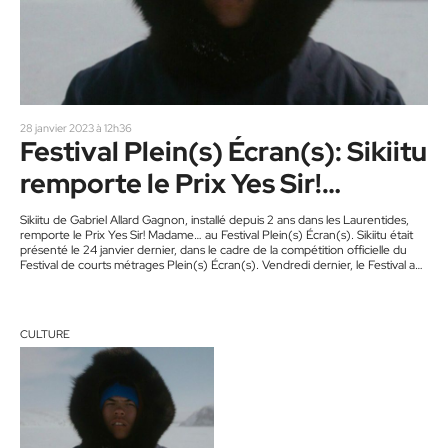
28 janvier 2023 à 12h36
Festival Plein(s) Écran(s): Sikiitu
remporte le Prix Yes Sir!
Madame…
Sikiitu de Gabriel Allard Gagnon, installé depuis 2 ans dans les Laurentides,
remporte le Prix Yes Sir! Madame… au Festival Plein(s) Écran(s). Sikiitu était
présenté le 24 janvier dernier, dans le cadre de la compétition officielle du
Festival de courts métrages Plein(s) Écran(s). Vendredi dernier, le Festival a
remis ses sept prix. Un film « déstabilisant et nécessaire » Présenté par la
Coop Vidéo de Montréal, le Prix Yes Sir! Madame… récompense la démarche
la plus originale et…
CULTURE