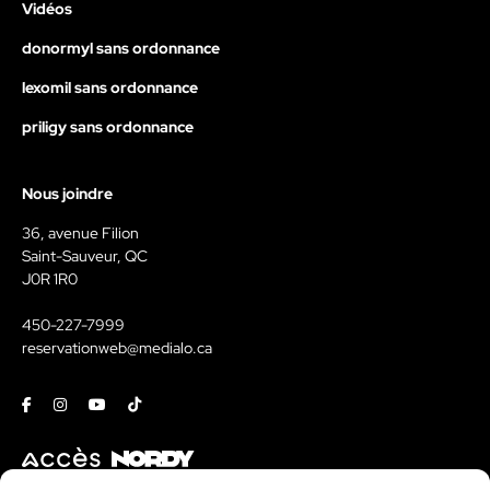
Vidéos
donormyl sans ordonnance
lexomil sans ordonnance
priligy sans ordonnance
Nous joindre
36, avenue Filion
Saint-Sauveur, QC
J0R 1R0
450-227-7999
reservationweb@medialo.ca
Facebook
Instagram
Youtube
Tiktok