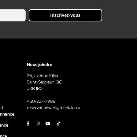
Inscrivez-vous
Nous joindre
36, avenue Filion
Saint-Sauveur, QC
J0R 1R0
450-227-7999
nd
reservationweb@medialo.ca
onnance
Facebook
Instagram
Youtube
Tiktok
ance
ance