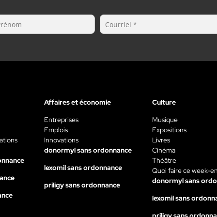
Affaires et économie
Culture
Entreprises
Musique
Emplois
Expositions
ations
Innovations
Livres
donormyl sans ordonnance
Cinéma
onnance
Théâtre
lexomil sans ordonnance
Quoi faire ce week-e
nance
donormyl sans ord
priligy sans ordonnance
ance
lexomil sans ordonn
priligy sans ordonn