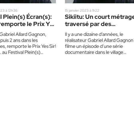
023 à 12h36
15 janvier 2023 à 1h22
l Plein(s) Écran(s):
Sikiitu: Un court métrag
 remporte le Prix Yes
traversé par des
adame…
questionnements
 Gabriel Allard Gagnon,
Il y a une dizaine d’années, le
identitaires
epuis 2 ans dans les
réalisateur Gabriel Allard Gagnon
s, remporte le Prix Yes Sir!
filme un épisode d’une série
u Festival Plein(s)
documentaire dans le village
Sikiitu était présenté le…
d’Ivujivik, au Nunavik. Cette
expérience,…