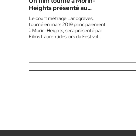
Un film tourné à Morin-
Heights présenté au
Festival Plein(s) Écran(s)
Le court métrage Landgraves,
tourné en mars 2019 principalement
à Morin-Heights, sera présenté par
Films Laurentides lors du Festival
Plein(s) Écran(s) le 14 janvier
prochain.…