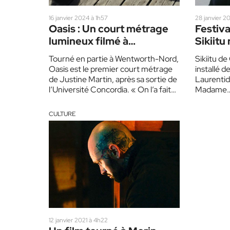
16 janvier 2024 à 1h57
28 janvier 2
Oasis : Un court métrage
Festiva
lumineux filmé à
Sikiitu
Wentworth-Nord
Sir! M
Tourné en partie à Wentworth-Nord,
Sikiitu de
Oasis est le premier court métrage
installé d
de Justine Martin, après sa sortie de
Laurentide
l’Université Concordia. « On l’a fait
Madame… a
avec une…
Écran(s). 
CULTURE
12 janvier 2021 à 4h22