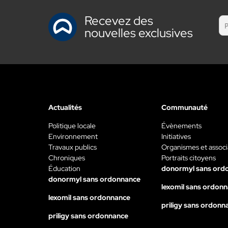
Recevez des
nouvelles exclusives
Actualités
Communauté
Politique locale
Évènements
Environnement
Initiatives
Travaux publics
Organismes et associ
Chroniques
Portraits citoyens
Éducation
donormyl sans ord
donormyl sans ordonnance
lexomil sans ordon
lexomil sans ordonnance
priligy sans ordonn
priligy sans ordonnance