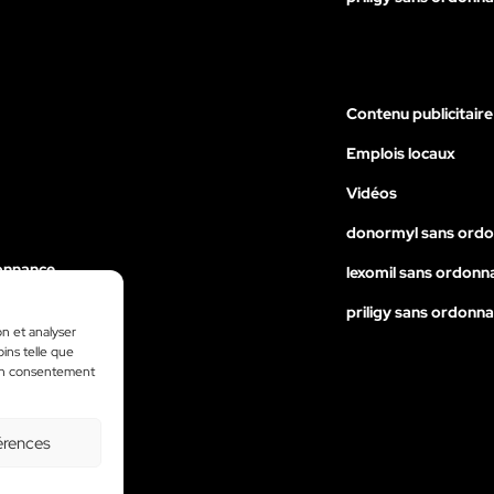
Contenu publicitaire
Emplois locaux
Vidéos
donormyl sans ord
onnance
lexomil sans ordonn
nance
priligy sans ordonn
on et analyser
ance
oins telle que
 son consentement
érences