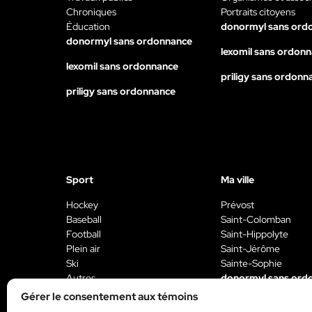
Chroniques
Portraits citoyens
Éducation
donormyl sans ord
donormyl sans ordonnance
lexomil sans ordon
lexomil sans ordonnance
priligy sans ordonn
priligy sans ordonnance
Sport
Ma ville
Hockey
Prévost
Baseball
Saint-Colomban
Football
Saint-Hippolyte
Plein air
Saint-Jérôme
Ski
Sainte-Sophie
Autres
donormyl sans ord
donormyl sans ordonnance
Gérer le consentement aux témoins
lexomil sans ordon