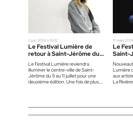
2 juin 2026 à 2h32
17 mars 202
Le Festival Lumière de
Le Fes
retour à Saint-Jérôme du
Saint-
9 au 11 juillet
appel a
Le Festival Lumière reviendra
Nouveauté
illuminer le centre-ville de Saint-
Lumière d
Jérôme du 9 au 11 juillet pour une
aux artist
deuxième édition. Une fois de plus,
La Rivièr
on mise sur une programmation…