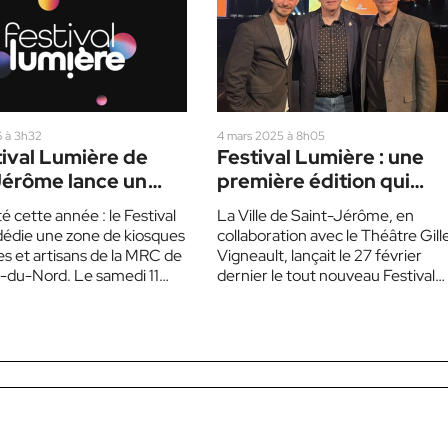
6 à 3h32
4 mars 2025 à 8h05
tival Lumière de
Festival Lumière : une
Jérôme lance un
première édition qui
ux créateurs locaux
promet à Saint-Jérôme
 cette année : le Festival
La Ville de Saint-Jérôme, en
édie une zone de kiosques
collaboration avec le Théâtre Gill
es et artisans de la MRC de
Vigneault, lançait le 27 février
e-du-Nord. Le samedi 11…
dernier le tout nouveau Festival
Lumière. Cette première édition
aura lieu…