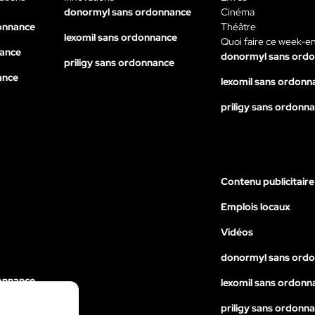
donormyl sans ordonnance
Cinéma
onnance
Théâtre
lexomil sans ordonnance
Quoi faire ce week-e
nance
donormyl sans ord
priligy sans ordonnance
ance
lexomil sans ordonn
priligy sans ordonn
Contenu publicitaire
Emplois locaux
Vidéos
donormyl sans ord
onnance
lexomil sans ordonn
nance
priligy sans ordonn