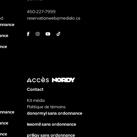
450-227-7999
nd
reservationweb@medialo.ca
onnance
Facebook
Instagram
Youtube
Tiktok
ance
ance
Contact
Kit média
Politique de témoins
onnance
donormyl sans ordonnance
ance
lexomil sans ordonnance
ance
priligy sans ordonnance