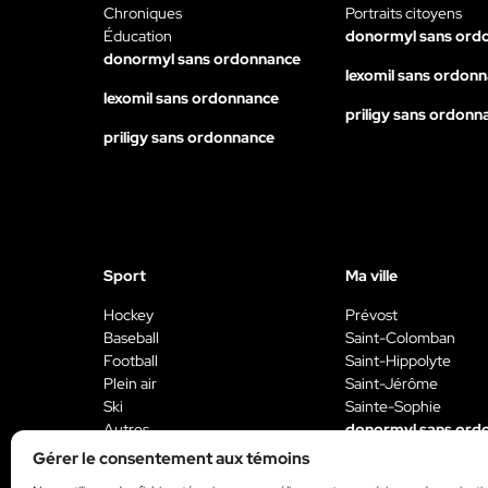
Chroniques
Portraits citoyens
Éducation
donormyl sans ord
donormyl sans ordonnance
lexomil sans ordon
lexomil sans ordonnance
priligy sans ordonn
priligy sans ordonnance
Sport
Ma ville
Hockey
Prévost
Baseball
Saint-Colomban
Football
Saint-Hippolyte
Plein air
Saint-Jérôme
Ski
Sainte-Sophie
Autres
donormyl sans ord
donormyl sans ordonnance
Gérer le consentement aux témoins
lexomil sans ordon