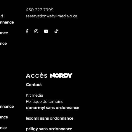
450-227-7999
nd
reservationweb@medialo.ca
onnance
Facebook
Instagram
Youtube
Tiktok
ance
ance
Contact
Kit média
Politique de témoins
onnance
donormyl sans ordonnance
ance
lexomil sans ordonnance
ance
priligy sans ordonnance