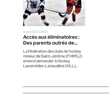
3 avril 2023 à 8h53
Accès aux éliminatoires :
Des parents outrés de
devoir payer en double
La Fédération des clubs de hockey
mineur de Saint-Jérôme (FHMSJ)
entend demander à Hockey
Laurentides-Lanaudière (HLL)
d’inclure les frais récurrents des
séries éliminatoires printanières à…