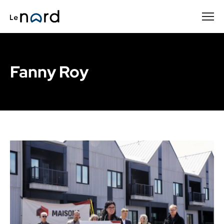
Passer
au
contenu
principal
Fanny Roy