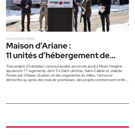
13 avril 2026 à 11h02
Maison d’Ariane :
11 unités d’hébergement de
2e étape
Trois projets d’habitation communautaire annoncés jeudi à Morin-Heights
ajouteront 77 logements, dont 11 à Saint-Jérôme, Saint-Calixte et Joliette.
Portée par Ottawa, Québec et des organismes du milieu, l’annonce
démontre qu’après des mois de promesses, des projets commencent enfin à
atterrir sur le terrain. La Maison d’Ariane de Saint-Jérôme pourra enfin ouvrir
11 unités d’hébergement de 2e étape. « C’est vraiment dans le continuum
des services de la Maison d’Ariane. Actuellement on offre de l’hébergement
d’urgence pour…