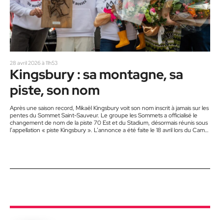
28 avril 2026 à 11h53
Kingsbury : sa montagne, sa
piste, son nom
Après une saison record, Mikaël Kingsbury voit son nom inscrit à jamais sur les
pentes du Sommet Saint-Sauveur. Le groupe les Sommets a officialisé le
changement de nom de la piste 70 Est et du Stadium, désormais réunis sous
l’appellation « piste Kingsbury ». L’annonce a été faite le 18 avril lors du Camp
Mikaël Kingsbury, un rendez-vous annuel dédié à la relève du ski acrobatique.
« L’impact de Mikaël sur le ski acrobatique et sur notre montagne…