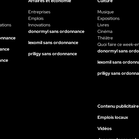
Affaires et économie
Culture
Entreprises
Musique
Emplois
Expositions
ations
Innovations
Livres
donormyl sans ordonnance
Cinéma
onnance
Théâtre
lexomil sans ordonnance
Quoi faire ce week-e
nance
donormyl sans ord
priligy sans ordonnance
ance
lexomil sans ordonn
priligy sans ordonn
Contenu publicitaire
Emplois locaux
Vidéos