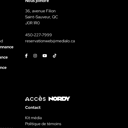
Nous joindre
36, avenue Filion
Saint-Sauveur, QC
J0R 1R0
450-227-7999
nd
reservationweb@medialo.ca
onnance
Facebook
Instagram
Youtube
Tiktok
ance
ance
Contact
Kit média
Politique de témoins