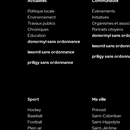
Actualités
Communauté
Politique locale
Évènements
Environnement
Initiatives
Travaux publics
Organismes et associ
Chroniques
Portraits citoyens
Éducation
donormyl sans ord
donormyl sans ordonnance
lexomil sans ordon
lexomil sans ordonnance
priligy sans ordonn
priligy sans ordonnance
Sport
Ma ville
Hockey
Prévost
Baseball
Saint-Colomban
Football
Saint-Hippolyte
Plein air
Saint-Jérôme