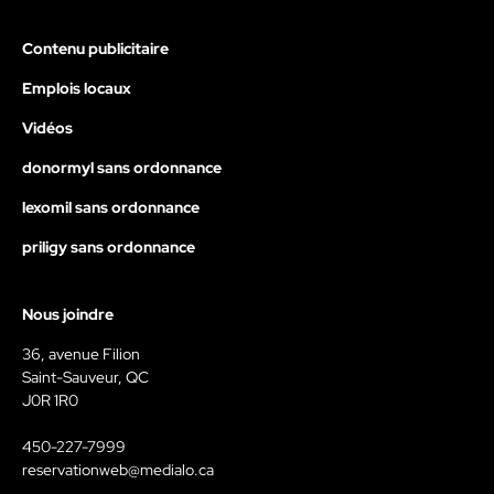
Contenu publicitaire
Emplois locaux
Vidéos
donormyl sans ordonnance
lexomil sans ordonnance
priligy sans ordonnance
Nous joindre
36, avenue Filion
Saint-Sauveur, QC
J0R 1R0
450-227-7999
reservationweb@medialo.ca