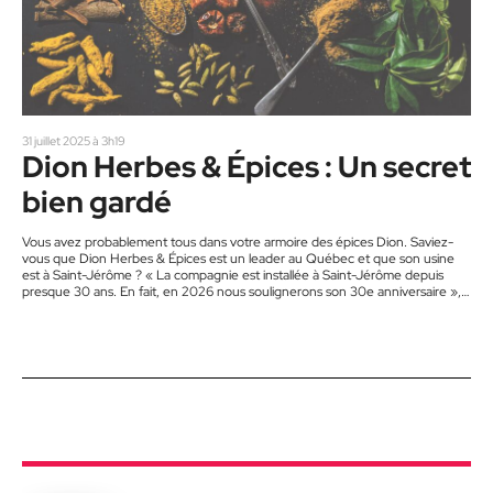
31 juillet 2025 à 3h19
Dion Herbes & Épices : Un secret
bien gardé
Vous avez probablement tous dans votre armoire des épices Dion. Saviez-
vous que Dion Herbes & Épices est un leader au Québec et que son usine
est à Saint-Jérôme ? « La compagnie est installée à Saint-Jérôme depuis
presque 30 ans. En fait, en 2026 nous soulignerons son 30e anniversaire »,
explique José Franco, président de l’entreprise. Une grande variété On
retrouve chez Dion Herbes & Épices plus de 350 différents produits. « De ce
nombre, on s’amuse avec 150…