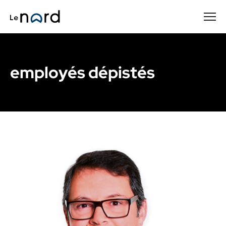
Passer
au
contenu
principal
employés dépistés